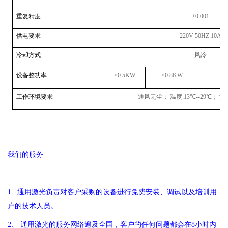
重复精度
±
0.001
供电要求
220V 50HZ 10A
冷却方式
风冷
设备整功率
≤
0.5KW
≤
0.8KW
工作环境要求
通风无尘； 温度
:13
℃
--29
℃； 湿
我们的服务
1
通用
激光负责对客户采购的设备进行免费安装、调试以及培训用
户的技术人员。
2
、
通用
激光的服务网络遍及全国，客户的任何问题都会在
8
小时内