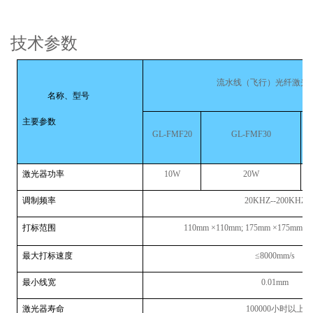
技术参数
流水线（飞行）
光纤激光
名称、型号
主要参数
GL-FMF
2
0
GL-FMF
3
0
激光器功率
10W
20W
调制频率
20KHZ--200KHZ
打标范围
110mm ×110mm; 175mm ×175mm; 2
最大打标速度
≤8000mm/s
最小线宽
0.01mm
激光器寿命
100000
小时以上