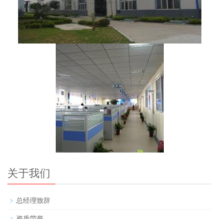
关于我们
总经理致辞
资质荣誉